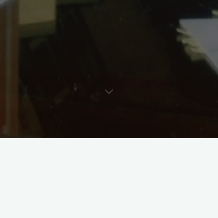
現在制作中の本の編集会議で福岡県行橋市にある水哉園へ。
ここは村上佛山（1810-1879）の私塾跡で、佛山先生は江戸末期から明
治にかけて活躍した高名な漢詩人・教育者として知られています。
3000人を超える門人が学び、末松謙澄をはじめ安広伴一郎、吉田学軒、
久坂玄瑞など、多くのすぐれた人物を輩出しました。
歴史に囲まれ、諸先生方のお話をうかがっていると、楽しさのあまりあ