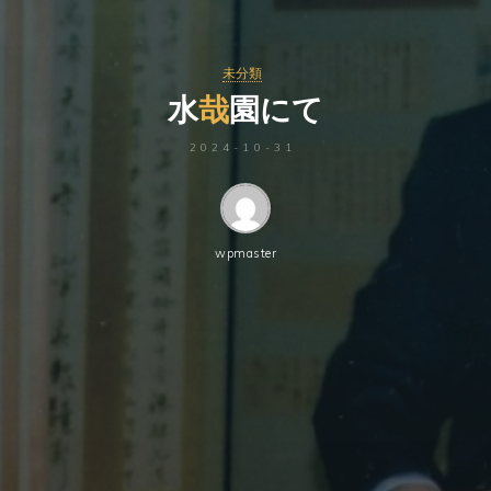
未分類
水
哉
園
に
て
2024-10-31
wpmaster